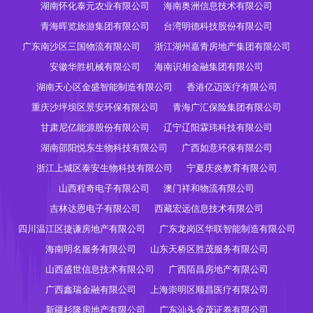
湖南怀化泰元农业有限公司
海南奥洲信息技术有限公司
青海晖览旅游集团有限公司
台湾明德科技股份有限公司
广东南沙区三国物流有限公司
浙江湖州嘉青房地产集团有限公司
安徽华胜机械有限公司
海南识相金融集团有限公司
湖南天心区金盛智能制造有限公司
香港亿迈医疗有限公司
重庆沙坪坝区景安环保有限公司
青海广汇保险集团有限公司
甘肃尼亿能源股份有限公司
辽宁辽阳霖玮科技有限公司
湖南邵阳悦东生物科技有限公司
广西如意环保有限公司
浙江上城区泰安生物科技有限公司
宁夏庆炎教育有限公司
山西程奇电子有限公司
澳门祥和物流有限公司
吉林达恩电子有限公司
西藏宏远信息技术有限公司
四川温江区捷谦房地产有限公司
广东龙岗区华联智能制造有限公司
海南明名服务有限公司
山东天桥区胜茂服务有限公司
山西盛世信息技术有限公司
广西陌昌房地产有限公司
广西鑫瑞金融有限公司
上海崇明区顺昌医疗有限公司
新疆杉隆房地产有限公司
广东汕头金茂证券有限公司