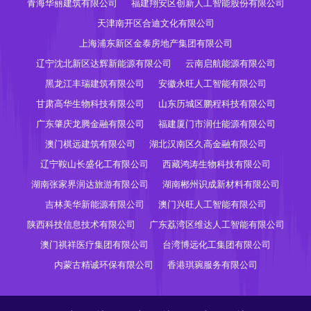
青海华丽建筑有限公司
福建翔安区创新人工智能股份有限公司
天津南开区合迪文化有限公司
上海浦东新区金泰房地产集团有限公司
辽宁沈北新区达辉新能源有限公司
云南启航能源有限公司
黑龙江丰瑞建筑有限公司
安徽永旺人工智能有限公司
甘肃高华生物科技有限公司
山东历城区鹏程科技有限公司
广东肇庆龙腾金融有限公司
福建厦门市润仕能源有限公司
澳门棋远建筑有限公司
湖北汉南区久高金融有限公司
辽宁鞍山长盛化工有限公司
西藏鸿涛生物科技有限公司
湖南张家界润达旅游有限公司
湖南郴州识成新材料有限公司
吉林美华新能源有限公司
澳门兴旺人工智能有限公司
陕西科技信息技术有限公司
广东荔湾区维达人工智能有限公司
澳门祺祥医疗集团有限公司
台湾博远化工集团有限公司
内蒙古精诚环保有限公司
香港琪琬服务有限公司