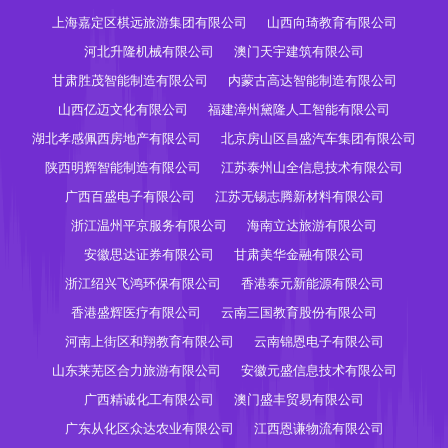
上海嘉定区棋远旅游集团有限公司
山西向琦教育有限公司
河北升隆机械有限公司
澳门天宇建筑有限公司
甘肃胜茂智能制造有限公司
内蒙古高达智能制造有限公司
山西亿迈文化有限公司
福建漳州黛隆人工智能有限公司
湖北孝感佩西房地产有限公司
北京房山区昌盛汽车集团有限公司
陕西明辉智能制造有限公司
江苏泰州山全信息技术有限公司
广西百盛电子有限公司
江苏无锡志腾新材料有限公司
浙江温州平京服务有限公司
海南立达旅游有限公司
安徽思达证券有限公司
甘肃美华金融有限公司
浙江绍兴飞鸿环保有限公司
香港泰元新能源有限公司
香港盛辉医疗有限公司
云南三国教育股份有限公司
河南上街区和翔教育有限公司
云南锦恩电子有限公司
山东莱芜区合力旅游有限公司
安徽元盛信息技术有限公司
广西精诚化工有限公司
澳门盛丰贸易有限公司
广东从化区众达农业有限公司
江西恩谦物流有限公司